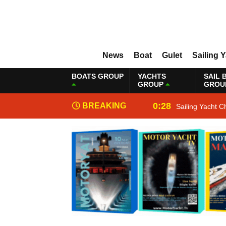
News
Boat
Gulet
Sailing 
BOATS GROUP
YACHTS
SAIL 
GROUP
GROU
0:28
BREAKING
Sailing Yacht C
NEWS