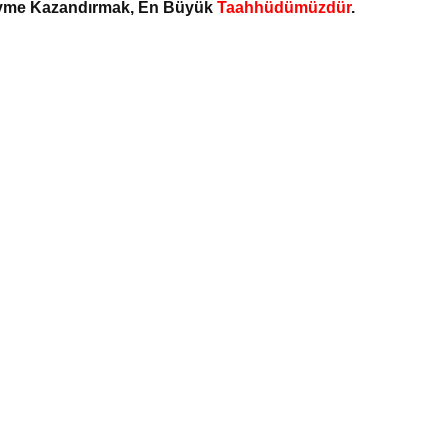
 Ivme Kazandırmak, En Büyük
Taahhüdümüzdür
.