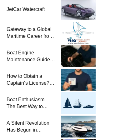
JetCar Watercraft
Gateway to a Global
Maritime Career from
the Turkish Riviera
Boat Engine
Maintenance Guide
Pre-Season
Winterization and
How to Obtain a
Basic Tips
Captain’s License?
Steps and Exams
Required for Sailing
Boat Enthusiasm:
at Sea
The Best Way to
Connect with the Sea
and a
A Silent Revolution
Comprehensive Boat
Has Begun in
Guide
Maritime